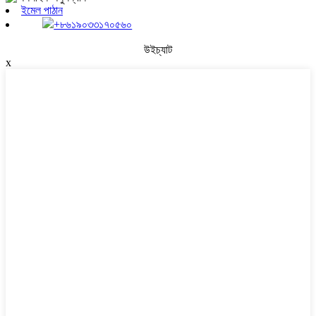
ইমেল পাঠান
+৮৬১৯০৩৩১৭০৫৬০
উইচ্যাট
x