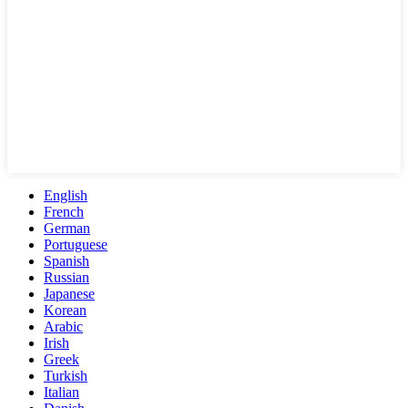
English
French
German
Portuguese
Spanish
Russian
Japanese
Korean
Arabic
Irish
Greek
Turkish
Italian