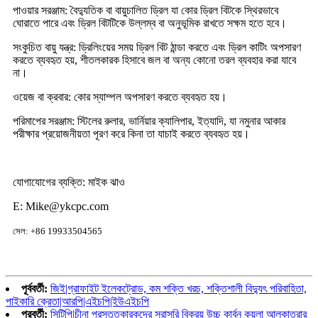
পাওয়ার সরঞ্জাম: বৈদ্যুতিক বা বায়ুচালিত ড্রিল যা কোর ড্রিল বিটকে স্থিরভাবে
ঘোরাতে পারে এবং ড্রিল বিটটিকে উল্লম্ব বা অনুভূমিক রাখতে সক্ষম হতে হবে।
সংকুচিত বায়ু যন্ত্র: ড্রিলিংয়ের সময় ড্রিল বিট ঠান্ডা করতে এবং ড্রিল কাটিং অপসারণ
করতে ব্যবহৃত হয়, শীতলকারক হিসাবে জল বা অন্য কোনো তরল ব্যবহার করা যাবে
না।
ওয়েজ বা ক্রবার: কোর স্যাম্পল অপসারণ করতে ব্যবহৃত হয়।
পরিমাপের সরঞ্জাম: স্টিলের রুলার, ভার্নিয়ার ক্যালিপার, ইত্যাদি, যা নমুনার আকার
পরীক্ষার প্রয়োজনীয়তা পূরণ করে কিনা তা যাচাই করতে ব্যবহৃত হয়।
যোগাযোগের ব্যক্তি: মাইক ঝাও
E: Mike@ykcpc.com
সেল: +86 19933504565
পূর্ববর্তী:
জিই|গ্রাফাইট ইলেকট্রোড, কম শক্তি খরচ, শক্তিশালী বিদ্যুৎ পরিবাহিতা,
পাইকারি ক্রেতা|আরপি|এইচপি|ইউএইচপি
পরবর্তী:
সিটিপি|চীনা প্রস্তুতকারকদের সরাসরি বিক্রয় উচ্চ কার্বন কয়লা আলকাতরার