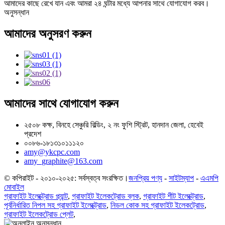
আমাদের কাছে রেখে যান এবং আমরা ২৪ ঘন্টার মধ্যে আপনার সাথে যোগাযোগ করব।
অনুসন্ধান
আমাদের অনুসরণ করুন
আমাদের সাথে যোগাযোগ করুন
২৫০৮ কক্ষ, বিনহে সেঞ্চুরি বিল্ডিং, ২ নং ফুশি স্ট্রিট, হানদান জেলা, হেবেই
প্রদেশ
০০৮৬-১৮১৩১০১১১২০
amy@ykcpc.com
amy_graphite@163.com
© কপিরাইট - ২০১০-২০২৫: সর্বস্বত্ব সংরক্ষিত।
জনপ্রিয় পণ্য
-
সাইটম্যাপ
-
এএমপি
মোবাইল
গ্রাফাইট ইলেক্ট্রোড প্ল্যান্ট
,
গ্রাফাইট ইলেকট্রোড ব্লক
,
গ্রাফাইট শীট ইলেক্ট্রোড
,
পূর্বনির্ধারিত নিপল সহ গ্রাফাইট ইলেক্ট্রোড
,
নিডল কোক সহ গ্রাফাইট ইলেকট্রোড
,
গ্রাফাইট ইলেকট্রোড প্লেট
,